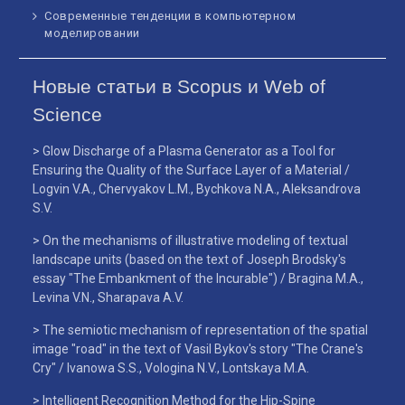
Современные тенденции в компьютерном
моделировании
Новые статьи в Scopus и Web of
Science
> Glow Discharge of a Plasma Generator as a Tool for
Ensuring the Quality of the Surface Layer of a Material /
Logvin V.A., Chervyakov L.M., Bychkova N.A., Aleksandrova
S.V.
> On the mechanisms of illustrative modeling of textual
landscape units (based on the text of Joseph Brodsky's
essay "The Embankment of the Incurable") / Bragina M.A.,
Levina V.N., Sharapava A.V.
> The semiotic mechanism of representation of the spatial
image "road" in the text of Vasil Bykov's story "The Crane's
Cry" / Ivanowa S.S., Vologina N.V., Lontskaya M.A.
> Intelligent Recognition Method for the Hip-Spine