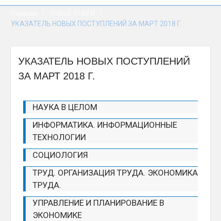
выпускники!» — почти
Главная
НОВЫЕ КНИГИ
900 человек получили
УКАЗАТЕЛЬ НОВЫХ ПОСТУПЛЕНИЙ ЗА МАРТ 2018 Г.
дипломы о высшем
образовании в БРУ
Палата представителей
Беларуси приняла 78
УКАЗАТЕЛЬ НОВЫХ ПОСТУПЛЕНИЙ
законов за сессию
ЗА МАРТ 2018 Г.
Соглашение об условиях
деятельности
Белорусско-
НАУКА В ЦЕЛОМ
Российского
университета
ИНФОРМАТИКА. ИНФОРМАЦИОННЫЕ
ратифицировано
ТЕХНОЛОГИИ
депутатами
СОЦИОЛОГИЯ
ТРУД. ОРГАНИЗАЦИЯ ТРУДА. ЭКОНОМИКА
ТРУДА.
УПРАВЛЕНИЕ И ПЛАНИРОВАНИЕ В
ЭКОНОМИКЕ