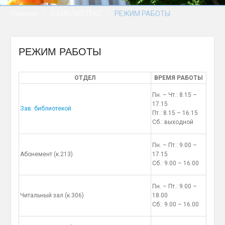
сессии Палаты
Главная
О БИБЛИОТЕКЕ
РЕЖИМ РАБОТЫ
представителей
Национального
собрания Республики
Беларусь восьмого
РЕЖИМ РАБОТЫ
созыва
«В добрый путь,
ОТДЕЛ
ВРЕМЯ РАБОТЫ
выпускники!» — почти
900 человек получили
Пн. – Чт.: 8.15 –
дипломы о высшем
17.15
Зав. библиотекой
образовании в БРУ
Пт.: 8.15 – 16.15
Сб.: выходной
Палата представителей
Беларуси приняла 78
законов за сессию
Пн. – Пт.: 9.00 –
Абонемент (к.213)
17.15
Сб.: 9.00 – 16.00
Пн. – Пт.: 9.00 –
Читальный зал (к.306)
18.00
Сб.: 9.00 – 16.00