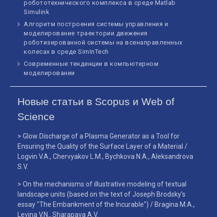
робототехнического комплекса в среде Matlab
Simulink
Алгоритм построения системы управления и
моделирование траектории движения
роботизированной системы на всенаправленных
колесах в среде SimInTech
Современные тенденции в компьютерном
моделировании
Новые статьи в Scopus и Web of
Science
> Glow Discharge of a Plasma Generator as a Tool for
Ensuring the Quality of the Surface Layer of a Material /
Logvin V.A., Chervyakov L.M., Bychkova N.A., Aleksandrova
S.V.
> On the mechanisms of illustrative modeling of textual
landscape units (based on the text of Joseph Brodsky's
essay "The Embankment of the Incurable") / Bragina M.A.,
Levina V.N., Sharapava A.V.