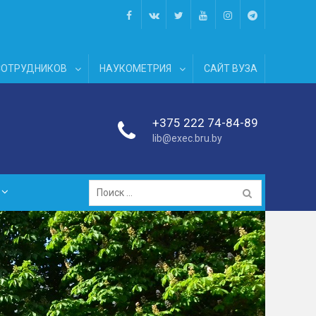
facebook
vk
twitter
youtube
instagram
telegram
СОТРУДНИКОВ
НАУКОМЕТРИЯ
САЙТ ВУЗА
+375 222 74-84-89
lib@exec.bru.by
Поиск: