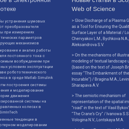
отеке
Web of Science
> Glow Discharge of a Plasma 
бы устранения шумовых
as a Tool for Ensuring the Quali
от преобразователя
ы при измерениях
Surface Layer of a Material / Lo
атических параметров
Chervyakov L.M., Bychkova N.A.
ирующих механизмов
Aleksandrova S.V.
ирование и анализ работы
> On the mechanisms of illustra
еля постоянного тока с
modeling of textual landscape 
исимым возбуждением при
ных условиях эксплуатации
(based on the text of Joseph B
аве робототехнического
essay "The Embankment of th
кса в среде Matlab Simulink
Incurable") / Bragina M.A., Levin
итм построения системы
Sharapava A.V.
ения и моделирование
> The semiotic mechanism of
тории движения
изированной системы на
representation of the spatial i
равленных колесах в
"road" in the text of Vasil Bykov
SimInTech
"The Crane's Cry" / Ivanowa S.S.
менные тенденции в
Vologina N.V., Lontskaya M.A.
ютерном моделировании