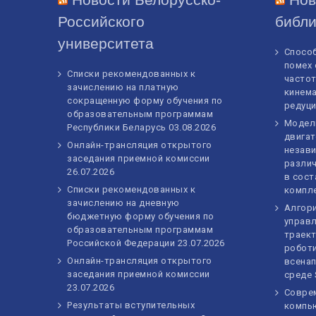
Российского
библи
университета
Спосо
помех 
Списки рекомендованных к
частот
зачислению на платную
кинем
сокращенную форму обучения по
редуц
образовательным программам
Модел
Республики Беларусь
03.08.2026
двигат
Онлайн-трансляция открытого
незав
заседания приемной комиссии
различ
26.07.2026
в сост
Списки рекомендованных к
компле
зачислению на дневную
Алгор
бюджетную форму обучения по
управл
образовательным программам
траек
Российской Федерации
23.07.2026
робот
Онлайн-трансляция открытого
всенап
заседания приемной комиссии
среде 
23.07.2026
Совре
Результаты вступительных
компь