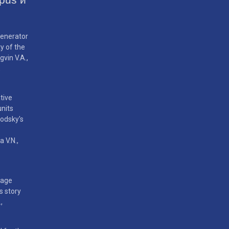
Generator
ty of the
gvin V.A.,
,
tive
units
rodsky's
e
a V.N.,
mage
's story
,