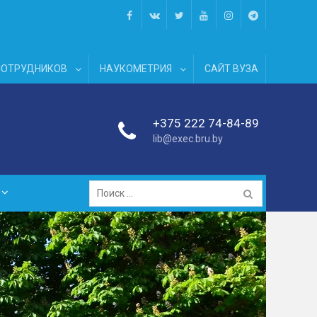
facebook
vk
twitter
youtube
instagram
telegram
СОТРУДНИКОВ
НАУКОМЕТРИЯ
САЙТ ВУЗА
+375 222 74-84-89
lib@exec.bru.by
Поиск: