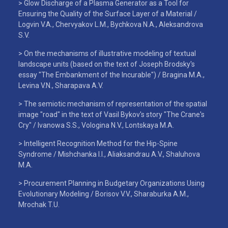
> Glow Discharge of a Plasma Generator as a Tool for
Ensuring the Quality of the Surface Layer of a Material /
Logvin V.A., Chervyakov L.M., Bychkova N.A., Aleksandrova
S.V.
> On the mechanisms of illustrative modeling of textual
landscape units (based on the text of Joseph Brodsky's
essay "The Embankment of the Incurable") / Bragina M.A.,
Levina V.N., Sharapava A.V.
> The semiotic mechanism of representation of the spatial
image "road" in the text of Vasil Bykov's story "The Crane's
Cry" / Ivanowa S.S., Vologina N.V., Lontskaya M.A.
> Intelligent Recognition Method for the Hip-Spine
Syndrome / Mishchanka I.I., Aliaksandrau A.V., Shaluhova
M.A.
> Procurement Planning in Budgetary Organizations Using
Evolutionary Modeling / Borisov V.V., Sharaburka A.M.,
Mrochak T.U.