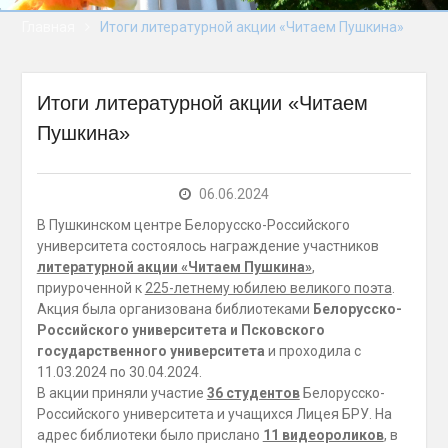
сессии Палаты
Главная
Итоги литературной акции «Читаем Пушкина»
представителей
Национального
собрания Республики
Беларусь восьмого
Итоги литературной акции «Читаем
созыва
Пушкина»
«В добрый путь,
выпускники!» — почти
900 человек получили
06.06.2024
дипломы о высшем
образовании в БРУ
В Пушкинском центре Белорусско-Российского
Палата представителей
университета состоялось награждение участников
Беларуси приняла 78
литературной акции «Читаем Пушкина»
,
законов за сессию
приуроченной к
225-летнему юбилею великого поэта
.
Акция была организована библиотеками
Белорусско-
Российского университета и Псковского
государственного университета
и проходила с
11.03.2024 по 30.04.2024.
В акции приняли участие
36 студентов
Белорусско-
Российского университета и учащихся Лицея БРУ. На
адрес библиотеки было прислано
11 видеороликов
, в