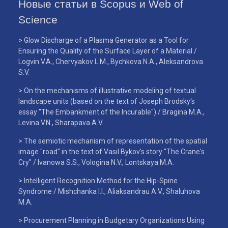
Новые статьи в Scopus и Web of
Science
> Glow Discharge of a Plasma Generator as a Tool for
Ensuring the Quality of the Surface Layer of a Material /
Logvin V.A., Chervyakov L.M., Bychkova N.A., Aleksandrova
S.V.
> On the mechanisms of illustrative modeling of textual
landscape units (based on the text of Joseph Brodsky's
essay "The Embankment of the Incurable") / Bragina M.A.,
Levina V.N., Sharapava A.V.
> The semiotic mechanism of representation of the spatial
image "road" in the text of Vasil Bykov's story "The Crane's
Cry" / Ivanowa S.S., Vologina N.V., Lontskaya M.A.
> Intelligent Recognition Method for the Hip-Spine
Syndrome / Mishchanka I.I., Aliaksandrau A.V., Shaluhova
M.A.
> Procurement Planning in Budgetary Organizations Using