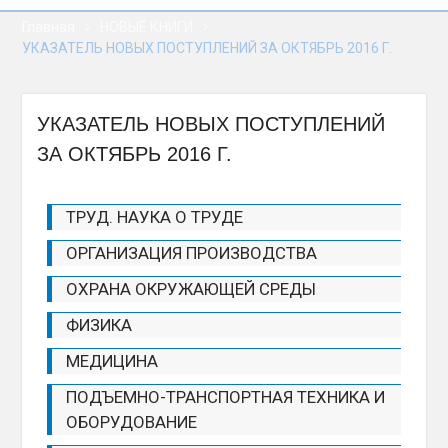
соглашения об условиях
Главная
НОВЫЕ КНИГИ
деятельности
УКАЗАТЕЛЬ НОВЫХ ПОСТУПЛЕНИЙ ЗА ОКТЯБРЬ 2016 Г.
Белорусско-
Российского
университета
Состоялось
УКАЗАТЕЛЬ НОВЫХ ПОСТУПЛЕНИЙ
заключительное
ЗА ОКТЯБРЬ 2016 Г.
заседание третьей
сессии Палаты
представителей
ТРУД. НАУКА О ТРУДЕ
Национального
собрания Республики
ОРГАНИЗАЦИЯ ПРОИЗВОДСТВА
Беларусь восьмого
созыва
ОХРАНА ОКРУЖАЮЩЕЙ СРЕДЫ
ФИЗИКА
МЕДИЦИНА
ПОДЪЕМНО-ТРАНСПОРТНАЯ ТЕХНИКА И
ОБОРУДОВАНИЕ