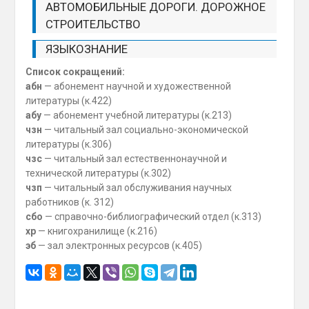
АВТОМОБИЛЬНЫЕ ДОРОГИ. ДОРОЖНОЕ
СТРОИТЕЛЬСТВО
ЯЗЫКОЗНАНИЕ
Список сокращений:
абн
— абонемент научной и художественной
литературы (к.422)
абу
— абонемент учебной литературы (к.213)
чзн
— читальный зал социально-экономической
литературы (к.306)
чзс
— читальный зал естественнонаучной и
технической литературы (к.302)
чзп
— читальный зал обслуживания научных
работников (к. 312)
cбо
— справочно-библиографический отдел (к.313)
хр
— книгохранилище (к.216)
эб
— зал электронных ресурсов (к.405)