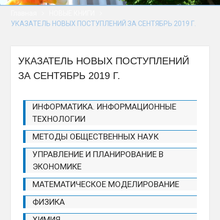
сессии Палаты
Главная
НОВЫЕ КНИГИ
представителей
УКАЗАТЕЛЬ НОВЫХ ПОСТУПЛЕНИЙ ЗА СЕНТЯБРЬ 2019 Г.
Национального
собрания Республики
Беларусь восьмого
созыва
УКАЗАТЕЛЬ НОВЫХ ПОСТУПЛЕНИЙ
«В добрый путь,
ЗА СЕНТЯБРЬ 2019 Г.
выпускники!» — почти
900 человек получили
дипломы о высшем
ИНФОРМАТИКА. ИНФОРМАЦИОННЫЕ
образовании в БРУ
ТЕХНОЛОГИИ
Палата представителей
Беларуси приняла 78
МЕТОДЫ ОБЩЕСТВЕННЫХ НАУК
законов за сессию
УПРАВЛЕНИЕ И ПЛАНИРОВАНИЕ В
ЭКОНОМИКЕ
МАТЕМАТИЧЕСКОЕ МОДЕЛИРОВАНИЕ
ФИЗИКА
ХИМИЯ