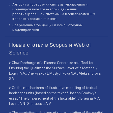
Алгоритм построения системы управления и
моделирование траектории движения
роботизированной системы на всенаправленных
колесах в среде SimInTech
Современные тенденции в компьютерном
моделировании
Новые статьи в Scopus и Web of
Science
> Glow Discharge of a Plasma Generator as a Tool for
Ensuring the Quality of the Surface Layer of a Material /
Logvin V.A., Chervyakov L.M., Bychkova N.A., Aleksandrova
S.V.
> On the mechanisms of illustrative modeling of textual
landscape units (based on the text of Joseph Brodsky's
essay "The Embankment of the Incurable") / Bragina M.A.,
Levina V.N., Sharapava A.V.
> The semiotic mechanism of representation of the spatial